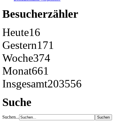
Besucherzähler
Heute
16
Gestern
171
Woche
374
Monat
661
Insgesamt
203556
Suche
Suchen...